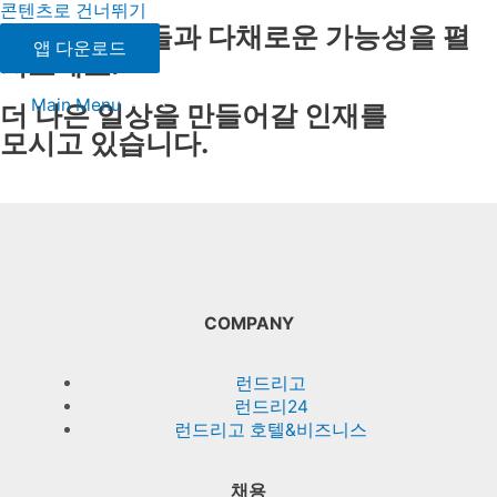
콘텐츠로 건너뛰기
뛰어난 동료들과 다채로운
가능성을 펼
앱 다운로드
쳐보세요.
Main Menu
더 나은 일상을 만들어갈
인재를
모시고 있습니다.
COMPANY
런드리고
런드리24
런드리고 호텔&비즈니스
채용